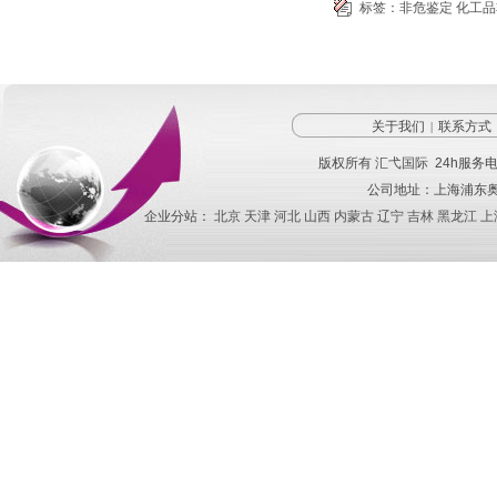
标签：
非危鉴定
化工品
关于我们
联系方式
|
版权所有
汇弋国际
24h服务
公司地址：上海浦东奥
企业分站：
北京
天津
河北
山西
内蒙古
辽宁
吉林
黑龙江
上