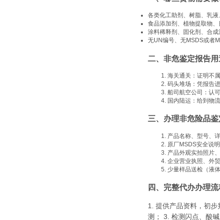
各类化工助剂、树脂、乳液
食品添加剂、植物提取物、
涂料稀释剂、固化剂、合成
无UN编号、无MSDS或者
二、非危鉴定报告用
海关通关：证明不
码头堆场：凭报告
船司航空公司：认
国内陆运：给到物
三、办理非危险品鉴
产品名称、型号、
原厂MSDS安全说
产品外观实拍照片
企业营业执照、外
少量样品送检（液
四、完整代办办理流
1. 提供产品资料，初
测； 3. 检测闪点、