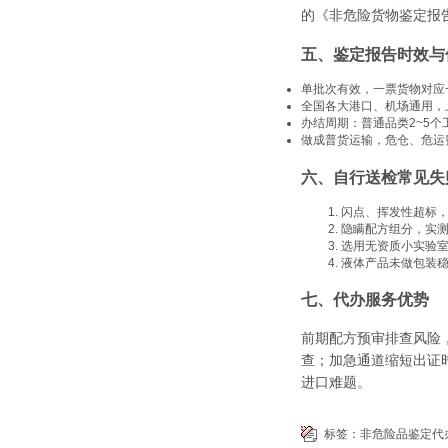
的《非危险货物鉴定报告
五、鉴定报告时效与
单批次有效，一票货物对应
全国各大港口、机场通用，
办结周期：普通品类2~5个
做成普货运输，危仓、危运
六、自行送检常见失
闪点、挥发性超标
隐瞒配方组分，实
选用无资质小实验
液体产品未做包装
七、代办服务优势
前期配方预审排查风险
查；加急通道缩短出证
进口难题。
标签：
非危险品鉴定代