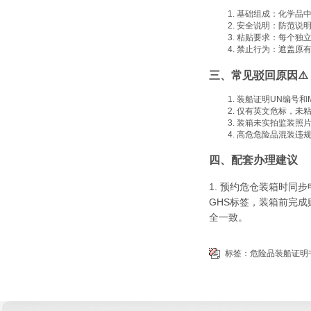
基础组成：化学品中
安全说明：防范说
粘贴要求：每个独立
禁止行为：遮盖原
三、常见驳回原因⚠️
装船证明UN编号和
仅有英文危标，未
装箱未实拍监装照
高危危险品混装违
四、配套办理建议
1. 预约危仓装箱时同
GHS标签，装箱前完成
全一致。
标签：
危险品装船证明